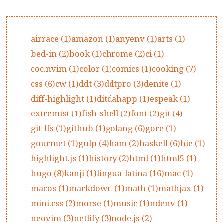
airrace (1)
amazon (1)
anyenv (1)
arts (1)
bed-in (2)
book (1)
chrome (2)
ci (1)
coc.nvim (1)
color (1)
comics (1)
cooking (7)
css (6)
cw (1)
ddt (3)
ddtpro (3)
denite (1)
diff-highlight (1)
ditdahapp (1)
espeak (1)
extremist (1)
fish-shell (2)
font (2)
git (4)
git-lfs (1)
github (1)
golang (6)
gore (1)
gourmet (1)
gulp (4)
ham (2)
haskell (6)
hie (1)
highlight.js (1)
history (2)
html (1)
html5 (1)
hugo (8)
kanji (1)
lingua-latina (16)
mac (1)
macos (1)
markdown (1)
math (1)
mathjax (1)
mini.css (2)
morse (1)
music (1)
ndenv (1)
neovim (3)
netlify (3)
node.js (2)