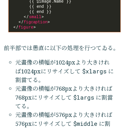
    </
small
  </
figcaption
</
figure
前半部では愚直に以下の処理を行つてゐる。
元畫像の横幅が1024pxより大きけれ
ば1024pxにリサイズして
$xlargs
に
割當てる。
元畫像の横幅が768pxより大きければ
768pxにリサイズして
$largs
に割當
てる。
元畫像の横幅が576pxより大きければ
576pxにリサイズして
$middle
に割