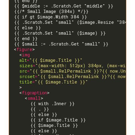
<
figure
  <
img
alt
=
"{{ $image.Title }}"
sizes
=
"(max-width: 512px) 384px, (max-width
src
=
"{{ $small.RelPermalink }}?{{ now.Unix 
srcset
=
"{{ $small.RelPermalink }}?{{ now.Un
title
=
"{{ $image.Title }}"
  <
figcaption
    <
small