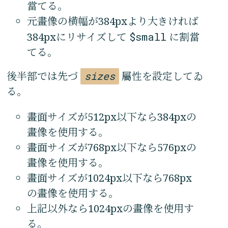
當てる。
元畫像の横幅が384pxより大きければ
384pxにリサイズして
$small
に割當
てる。
後半部では先づ
sizes
屬性を設定してゐ
る。
畫面サイズが512px以下なら384pxの
畫像を使用する。
畫面サイズが768px以下なら576pxの
畫像を使用する。
畫面サイズが1024px以下なら768px
の畫像を使用する。
上記以外なら1024pxの畫像を使用す
る。