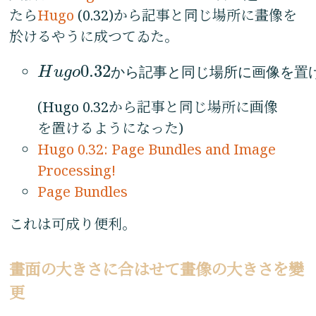
たら
Hugo
(0.32)から記事と同じ場所に畫像を
於けるやうに成つてゐた。
0.32
H
H
u
u
g
g
o
o
0.32
か
か
ら
ら
記
記
事
事
と
と
同
同
じ
じ
場
場
所
所
に
に
画
画
像
像
を
を
置
置
(Hugo 0.32から記事と同じ場所に画像
を置けるようになった)
Hugo 0.32: Page Bundles and Image
Processing!
Page Bundles
これは可成り便利。
畫面の大きさに合はせて畫像の大きさを變
更