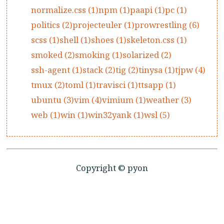
normalize.css (1)
npm (1)
paapi (1)
pc (1)
politics (2)
projecteuler (1)
prowrestling (6)
scss (1)
shell (1)
shoes (1)
skeleton.css (1)
smoked (2)
smoking (1)
solarized (2)
ssh-agent (1)
stack (2)
tig (2)
tinysa (1)
tjpw (4)
tmux (2)
toml (1)
travisci (1)
ttsapp (1)
ubuntu (3)
vim (4)
vimium (1)
weather (3)
web (1)
win (1)
win32yank (1)
wsl (5)
Copyright © pyon