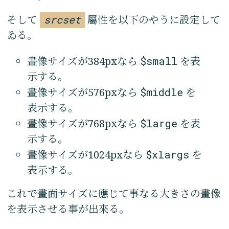
そして
srcset
屬性を以下のやうに設定して
ゐる。
畫像サイズが384pxなら
$small
を表
示する。
畫像サイズが576pxなら
$middle
を
表示する。
畫像サイズが768pxなら
$large
を表
示する。
畫像サイズが1024pxなら
$xlargs
を
表示する。
これで畫面サイズに應じて事なる大きさの畫像
を表示させる事が出來る。